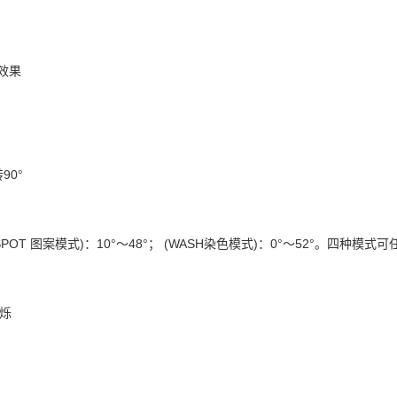
效果
90°
°；(SPOT 图案模式)：10°～48°； (WASH染色模式)：0°～52°
闪烁