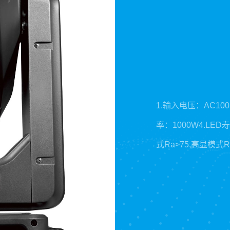
1.输入电压：AC100-
率：1000W4.LED
式Ra>75,高显模式
侬座9.控制方式：DM
通道11.显示系统：