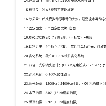
14.色温调节：独立的CTO2800-6000K线性调节
15.棱镜盘：独立8棱镜可正反旋转
16.效果盘：超炫模拟动感窜动的火焰，潺潺流水等动态
17.固定图案：6个固定图案片+白圆
18.旋转玻璃图案：7个图案片（可插拔）+白圆
19.切割系统：4个独立切割片，每片可单独闭光，可旋转
20.雾化系统：独立0~100%线性雾化系统
21.四合一光学镜头设计：(BEAM光束模式) : 2°～6
22.调光系统：0-100%线性调节
23.调光频率：1200Hz到2400Hz可调，4K相机拍摄不
24.水平扫描：540° (16 bit精度扫描)
25.垂直扫描：270° (16 bit精度扫描)