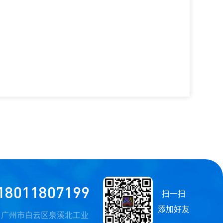
下一款：
摇头面光灯 XIN-480MIL
18011807199
扫一扫
添加好友
：广州市白云区泉溪北工业