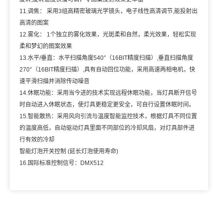
11.调焦： 采用3组高精密玻璃光学镜头，电子线性高清调节,能投射出
高清的图案
12.雾化： 1个独立的雾化效果，光斑柔和自然，柔光效果，轻松实现
柔和梦幻的图案效果
13.水平/垂直：水平扫描角度540°（16BIT精度扫描）,垂直扫描角度
270°（16BIT精度扫描）,具有自动回位功能，采用高速两相电机，快
速平滑扫描并消除传动噪音
14.休眠功能：采用当今进的技术实现远程休眠功能，当灯具断开信号
时自动进入休眠状态，使灯具更稳定更安全，可自行设置休眠时间。
15.智能散热：采用风向引流与温度智能监控技术，根据灯具不同位置
的温度高低，自动驱动灯具里面不同部位的冷却风扇，对灯具部件进
行有效的冷却
智能灯泡开关控制 (延长灯泡使用寿命)
16.国际标准控制信号：DMX512
上一款：
摇头光束灯 XIN-
下一款：
LED切割灯 XIN-
G7BL
Q600BL