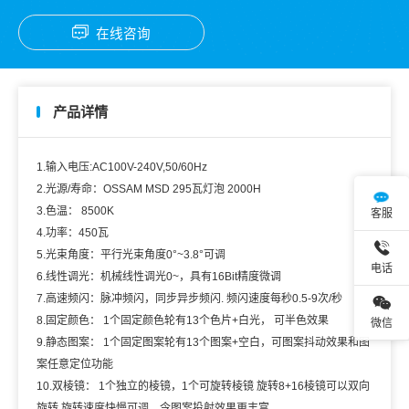
闪：脉冲频闪，同步异步频闪. 频闪速度每秒0.5-9次/秒8.固定颜色： 1
在线咨询
个固定颜色轮有13个色片+白光， 可半色效果
产品详情
1.输入电压:AC100V-240V,50/60Hz
2.光源/寿命：OSSAM MSD 295瓦灯泡 2000H
3.色温： 8500K
客服
4.功率：450瓦
5.光束角度：平行光束角度0°~3.8°可调
电话
6.线性调光：机械线性调光0~，具有16Bit精度微调
7.高速频闪：脉冲频闪，同步异步频闪. 频闪速度每秒0.5-9次/秒
8.固定颜色： 1个固定颜色轮有13个色片+白光， 可半色效果
微信
9.静态图案： 1个固定图案轮有13个图案+空白，可图案抖动效果和图
案任意定位功能
10.双棱镜： 1个独立的棱镜，1个可旋转棱镜 旋转8+16棱镜可以双向
旋转,旋转速度快慢可调，令图案投射效果更丰富