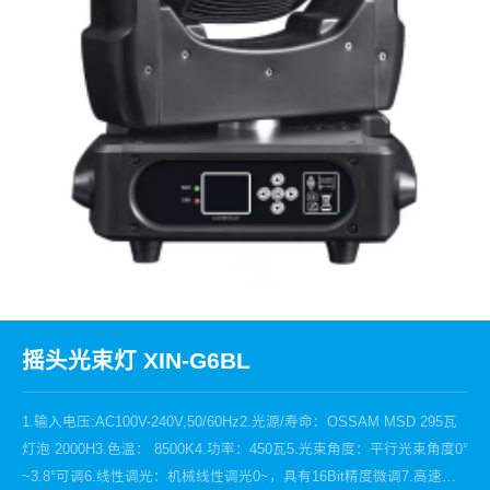
摇头光束灯 XIN-G6BL
1.输入电压:AC100V-240V,50/60Hz2.光源/寿命：OSSAM MSD 295瓦
灯泡 2000H3.色温： 8500K4.功率：450瓦5.光束角度：平行光束角度0°
~3.8°可调6.线性调光：机械线性调光0~，具有16Bit精度微调7.高速频